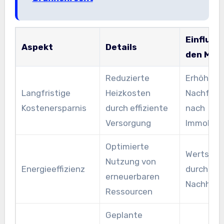
Einfluss
Aspekt
Details
den Mar
Reduzierte
Erhöhte
Langfristige
Heizkosten
Nachfrag
Kostenersparnis
durch effiziente
nach
Versorgung
Immobili
Optimierte
Wertstei
Nutzung von
Energieeffizienz
durch
erneuerbaren
Nachhalti
Ressourcen
Geplante