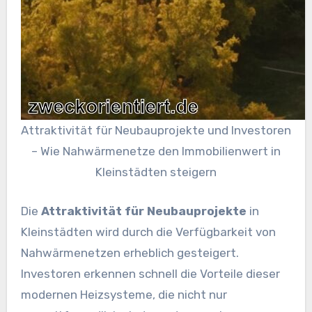
Attraktivität für Neubauprojekte und Investoren
– Wie Nahwärmenetze den Immobilienwert in
Kleinstädten steigern
Die
Attraktivität für Neubauprojekte
in
Kleinstädten wird durch die Verfügbarkeit von
Nahwärmenetzen erheblich gesteigert.
Investoren erkennen schnell die Vorteile dieser
modernen Heizsysteme, die nicht nur