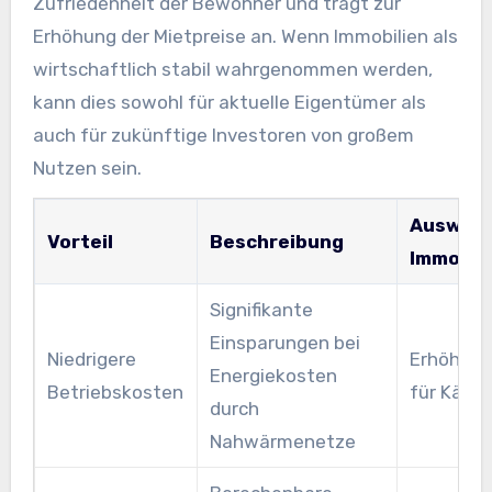
Zufriedenheit der Bewohner und trägt zur
Erhöhung der Mietpreise an. Wenn Immobilien als
wirtschaftlich stabil wahrgenommen werden,
kann dies sowohl für aktuelle Eigentümer als
auch für zukünftige Investoren von großem
Nutzen sein.
Auswirk
Vorteil
Beschreibung
Immobil
Signifikante
Einsparungen bei
Niedrigere
Erhöhte A
Energiekosten
Betriebskosten
für Käufe
durch
Nahwärmenetze