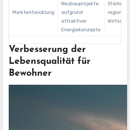
Neubauprojekte
Stärkung
Marktentwicklung
aufgrund
regionale
attraktiver
Wirtscha
Energiekonzepte
Verbesserung der
Lebensqualität für
Bewohner