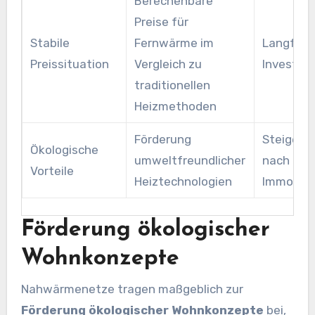
Berechenbare
Preise für
Stabile
Fernwärme im
Langfrist
Preissituation
Vergleich zu
Investiti
traditionellen
Heizmethoden
Förderung
Steigend
Ökologische
umweltfreundlicher
nach nac
Vorteile
Heiztechnologien
Immobili
Förderung ökologischer
Wohnkonzepte
Nahwärmenetze tragen maßgeblich zur
Förderung ökologischer Wohnkonzepte
bei,