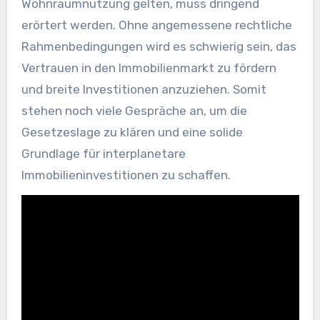
Wohnraumnutzung gelten, muss dringend
erörtert werden. Ohne angemessene rechtliche
Rahmenbedingungen wird es schwierig sein, das
Vertrauen in den Immobilienmarkt zu fördern
und breite Investitionen anzuziehen. Somit
stehen noch viele Gespräche an, um die
Gesetzeslage zu klären und eine solide
Grundlage für interplanetare
Immobilieninvestitionen zu schaffen.