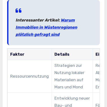
Interessanter Artikel:
Warum
Immobilien in Wüstenregionen
plötzlich gefragt sind
Faktor
Details
Einfl
Strategien zur
Reduz
Nutzung lokaler
Abhän
Ressourcennutzung
Materialien auf
Materi
Mars und Mond
Erde
Entwicklung neuer
Bau- und
Förde