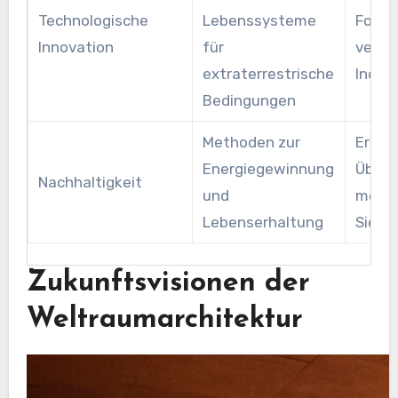
Technologische
Lebenssysteme
Fortsc
Innovation
für
versc
extraterrestrische
Indus
Bedingungen
Methoden zur
Erhöh
Energiegewinnung
Überl
Nachhaltigkeit
und
mensc
Lebenserhaltung
Siedlu
Zukunftsvisionen der
Weltraumarchitektur