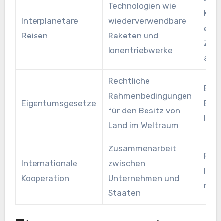
Technologien wie
Kos
Interplanetare
wiederverwendbare
erhö
Reisen
Raketen und
Zugä
Ionentriebwerke
and
Rechtliche
Esse
Rahmenbedingungen
Eigentumsgesetze
Etab
für den Besitz von
Imm
Land im Weltraum
Zusammenarbeit
Förd
Internationale
zwischen
Inve
Kooperation
Unternehmen und
mini
Staaten