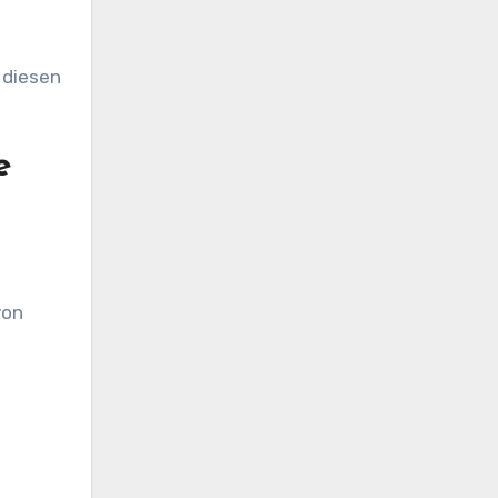
 diesen
e
von