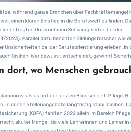
wer, einen klaren Einstieg in die Berufswelt zu finden. D
 aller befragten Unternehmen Schwierigkeiten bei der
4/2023). Parallel dazu berichten Bildungsforscher wie d
r Unsicherheiten bei der Berufsorientierung erleben. In
uch Risiken. Wer bewusst entscheidet, gewinnt Sicherh
n dort, wo Menschen gebrauc
lamourös, als es auf den ersten Blick scheint. Pflege, Bi
 in denen Stellenangebote langfristig stabil bleiben. L
sicherung (KOFA) fehlten 2022 allein im Bereich Pflege
scht akuter Mangel, da viele Lehrerinnen und Lehrer in
ge nach gut ausgebildetem Personal wächst kontinuierl