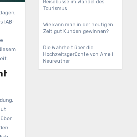
Reisebusse im Wandel des
Tourismus
as IAB-
Wie kann man in der heutigen
Zeit gut Kunden gewinnen?
ie
Die Wahrheit über die
 diesem
Hochzeitsgerüchte von Ameli
eit.
Neureuther
ht
ldung,
aut
 über
 den
ich.