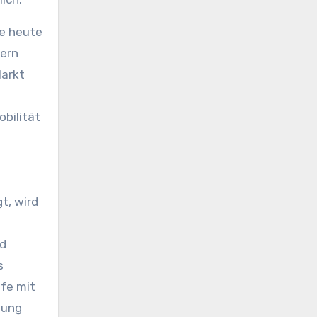
ie heute
dern
Markt
obilität
t, wird
nd
s
ufe mit
gung