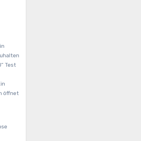
in
zuhalten
U“ Test
in
n öffnet
ose