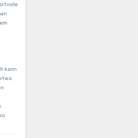
rtvolle
hen
hem
ch kann
 etwa
en
n
so