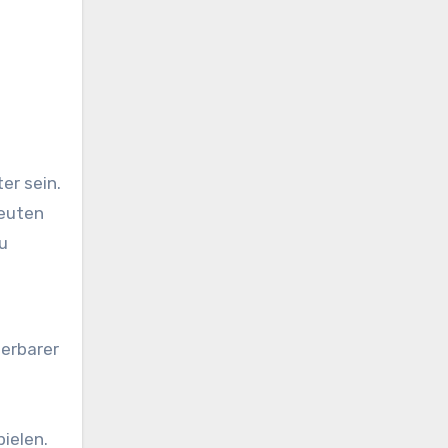
s
er sein.
peuten
u
uerbarer
ielen.