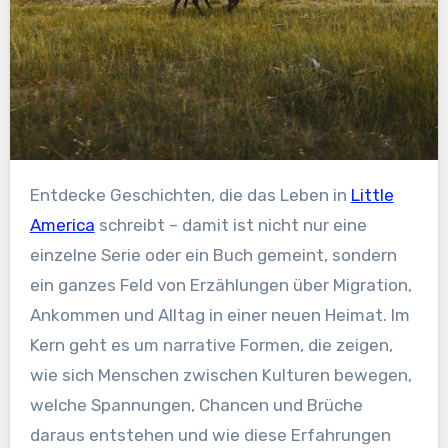
Entdecke Geschichten, die das Leben in
Little
America
schreibt – damit ist nicht nur eine
einzelne Serie oder ein Buch gemeint, sondern
ein ganzes Feld von Erzählungen über Migration,
Ankommen und Alltag in einer neuen Heimat. Im
Kern geht es um narrative Formen, die zeigen,
wie sich Menschen zwischen Kulturen bewegen,
welche Spannungen, Chancen und Brüche
daraus entstehen und wie diese Erfahrungen