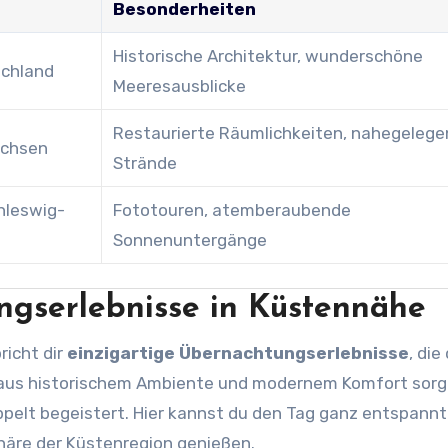
Besonderheiten
Historische Architektur, wunderschöne
schland
Meeresausblicke
Restaurierte Räumlichkeiten, nahegeleg
achsen
Strände
hleswig-
Fototouren, atemberaubende
Sonnenuntergänge
ngserlebnisse in Küstennähe
richt dir
einzigartige Übernachtungserlebnisse
, die
n aus historischem Ambiente und modernem Komfort sorg
oppelt begeistert. Hier kannst du den Tag ganz entspannt
häre der Küstenregion genießen.