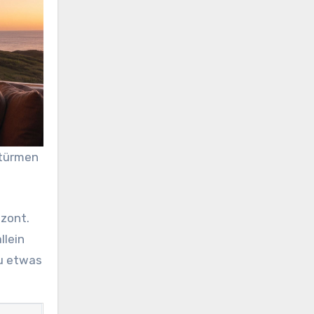
ttürmen
izont.
llein
zu etwas