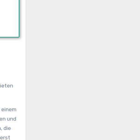
bieten
n einem
len und
, die
ßerst