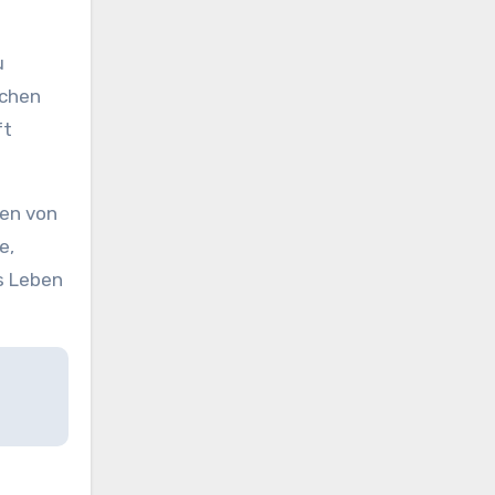
u
schen
ft
ren von
e,
as Leben