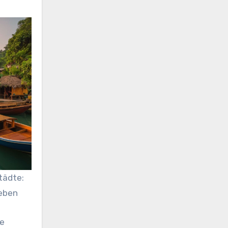
tädte:
eben
de