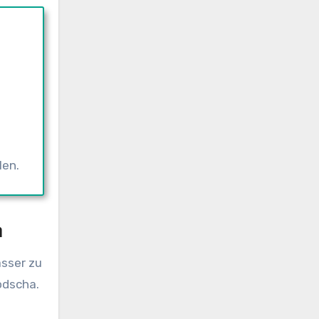
len.
n
asser zu
odscha.