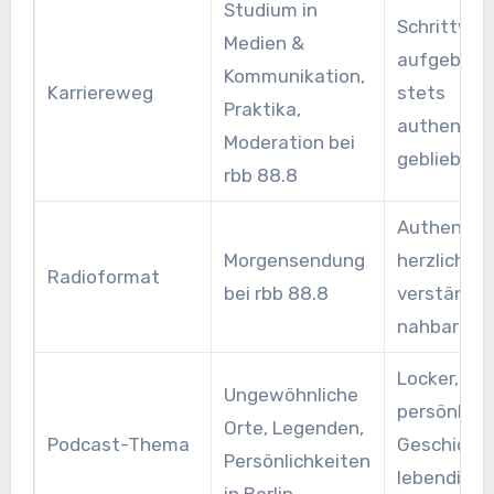
Studium in
Schrittwei
Medien &
aufgebaut
Kommunikation,
Karriereweg
stets
Praktika,
authentis
Moderation bei
geblieben
rbb 88.8
Authentisc
Morgensendung
herzlich,
Radioformat
bei rbb 88.8
verständlic
nahbar
Locker,
Ungewöhnliche
persönlich,
Orte, Legenden,
Podcast-Thema
Geschicht
Persönlichkeiten
lebendig
in Berlin