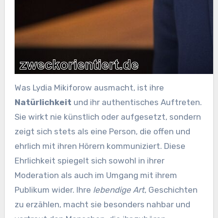
Was Lydia Mikiforow ausmacht, ist ihre
Natürlichkeit
und ihr authentisches Auftreten.
Sie wirkt nie künstlich oder aufgesetzt, sondern
zeigt sich stets als eine Person, die offen und
ehrlich mit ihren Hörern kommuniziert. Diese
Ehrlichkeit spiegelt sich sowohl in ihrer
Moderation als auch im Umgang mit ihrem
Publikum wider. Ihre
lebendige Art
, Geschichten
zu erzählen, macht sie besonders nahbar und