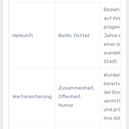
Bezieht si
auf ihre
prägenden
Herkunft
Berlin, Ostteil
Jahre in
einer sich
wandelnde
Stadt
Wurden
bereits in
Zusammenhalt,
der Kindhei
Wertorientierung
Offenheit,
vermittelt
Humor
und präge
ihre Arbeit