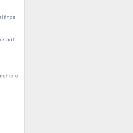
lstände
ck auf
 mehrere