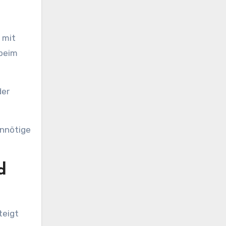
 mit
 beim
der
unnötige
d
teigt