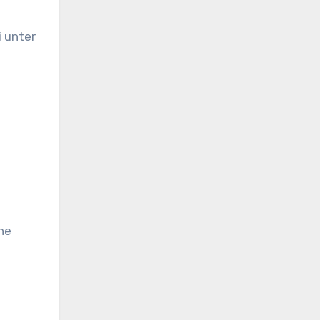
i unter
he