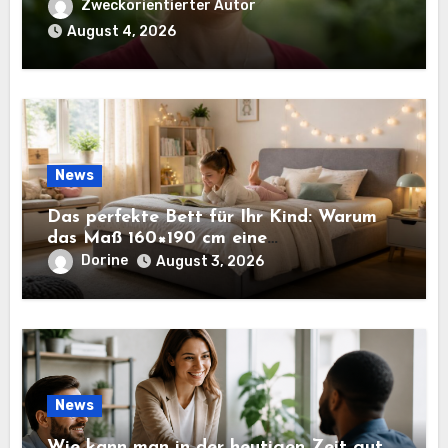
Zweckorientierter Autor
August 4, 2026
News
Das perfekte Bett für Ihr Kind: Warum
das Maß 160×190 cm eine
ausgezeichnete Wahl ist
Dorine
August 3, 2026
News
Wie kann man in der heutigen Zeit gut