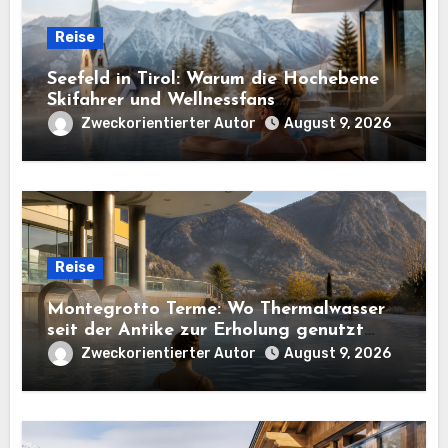
Reise
Seefeld in Tirol: Warum die Hochebene
Skifahrer und Wellnessfans
gleichermaßen anzieht
Zweckorientierter Autor
August 9, 2026
Reise
Montegrotto Terme: Wo Thermalwasser
seit der Antike zur Erholung genutzt
wird
Zweckorientierter Autor
August 9, 2026