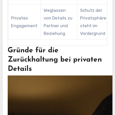
Weglassen
Schutz der
Privates
von Details zu
Privatsphäre
Engagement
Partner und
steht im
Beziehung
Vordergrund
Gründe für die
Zurückhaltung bei privaten
Details