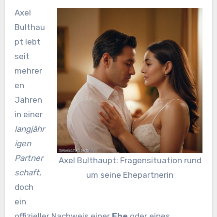
Axel
Bulthau
pt lebt
seit
mehrer
en
Jahren
in einer
langjähr
igen
Partner
Axel Bulthaupt: Fragensituation rund
schaft
,
um seine Ehepartnerin
doch
ein
offizieller Nachweis einer
Ehe
oder eines