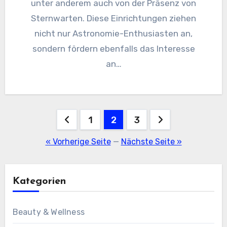
unter anderem auch von der Präsenz von
Sternwarten. Diese Einrichtungen ziehen
nicht nur Astronomie-Enthusiasten an,
sondern fördern ebenfalls das Interesse
an…
Seitennummerierung
1
2
3
der
« Vorherige Seite
—
Nächste Seite »
Beiträge
Kategorien
Beauty & Wellness